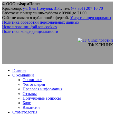
© ООО «ФармПоле»
Краснодар,
ул. Яна Полуяна, 31/1
, тел.
(+7 861) 207-10-70
Работаем: понедельник-суббота с 09:00 до 21:00
Сайт не является публичной офертой.
Услуги лицензированы
Политика обработки персональных данных
Использовании файлов cookies
Политика конфиденциальности
ТФ КЛИНИК
Главная
О компании
О клинике
Фотогалерея
Правовая информация
Отзывы
Популярные вопросы
Блог
Вакансии
Стоматология