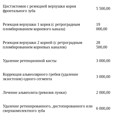
Цистэктомия с резекцией верхушки корня
5 500,00
фронтального зуба
Резекция верхушки 1 корня (с ретроградным
19
пломбированием корневого канала)
000,00
Резекция верхушки 2 корней (с ретроградным
28
пломбированием корневых каналов)
500,00
Удаление ретенционной кисты
3 000,00
Коррекция альвеолярного гребня (удаление
3 000,00
экзостозов) одного сегмента
Лечение альвеолита (ревизия лунки)
2 000,00
Удаление ретинированного, дистопированного или
6 000,00
сверхкомплектного зуба